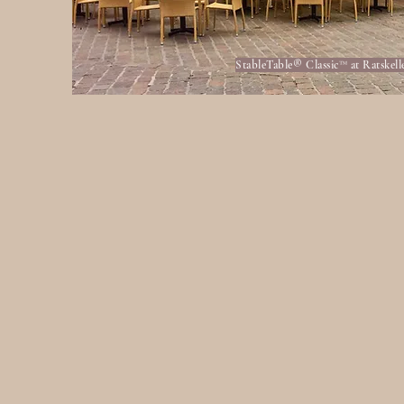
StableTable® Classic™
at Ratskel