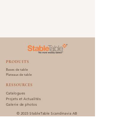
PRODUITS
Bases de table
Plateaux de table
RESSOURCES
Catalogues
Projets et Actualités
Galerie de photos
© 2023 StableTable Scandinavia AB
StableTable est une marque
déposée par Hedera AB.