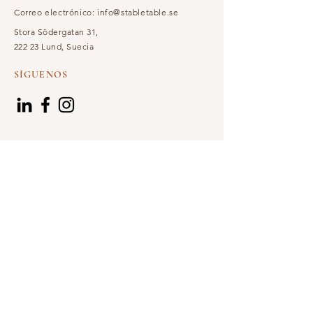
Correo electrónico:
info@stabletable.se
Stora Södergatan 31,
222 23 Lund, Suecia
SÍGUENOS
SUSCRIBIRSE
Email
Nombre
Apellido